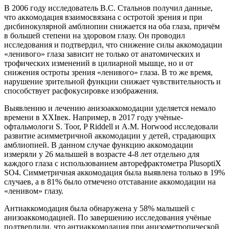
В 2006 году исследователь В.С. Стальнов получил данные,
что аккомодация взаимосвязана с остротой зрения и при
дисбинокулярной амблиопии снижается на оба глаза, причём
в большей степени на здоровом глазу. Он проводил
исследования и подтвердил, что снижение силы аккомодации
«ленивого» глаза зависит не только от анатомических и
трофических изменений в цилиарной мышце, но и от
снижения остроты зрения «ленивого» глаза. В то же время,
нарушение зрительной функции снижает чувствительность и
способствует расфокусировке изображения.
Выявлению и лечению анизоаккомодации уделяется немало
времени в XXIвек. Например, в 2017 году учёные-
офтальмологи S. Toor, P Riddell и A.M. Horwood исследовали
развитие асимметричной аккомодации у детей, страдающих
амблиопией. В данном случае функцию аккомодации
измеряли у 26 малышей в возрасте 4-8 лет отдельно для
каждого глаза с использованием авторефрактометра PlusoptiX
SO4. Симметричная аккомодация была выявлена только в 19%
случаев, а в 81% было отмечено отставание аккомодации на
«ленивом» глазу.
Антиаккомодация была обнаружена у 58% малышей с
анизоаккомодацией. По завершению исследования учёные
подтвердили, что антиаккомодация при анизометропической