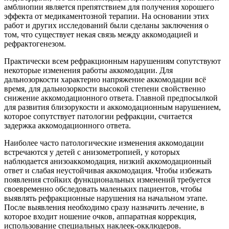
амблиопии является препятствием для получения хорошего
эффекта от медикаментозной терапии. На основании этих
работ и других исследований были сделаны заключения о
том, что существует некая связь между аккомодацией и
рефрактогенезом.
Практически всем рефракционным нарушениям сопутствуют
некоторые изменения работы аккомодации. Для
дальнозоркости характерно напряжение аккомодации всё
время, для дальнозоркости высокой степени свойственно
снижение аккомодационного ответа. Главной предпосылкой
для развития близорукости и аккомодационным нарушением,
которое сопутствует патологии рефракции, считается
задержка аккомодационного ответа.
Наиболее часто патологические изменения аккомодации
встречаются у детей с анизометропией, у которых
наблюдается анизоаккомодация, низкий аккомодационный
ответ и слабая неустойчивая аккомодация. Чтобы избежать
появления стойких функциональных изменений требуется
своевременно обследовать маленьких пациентов, чтобы
выявлять рефракционные нарушения на начальном этапе.
После выявления необходимо сразу назначить лечение, в
которое входит ношение очков, аппаратная коррекция,
использование специальных наклеек-окклюдеров.