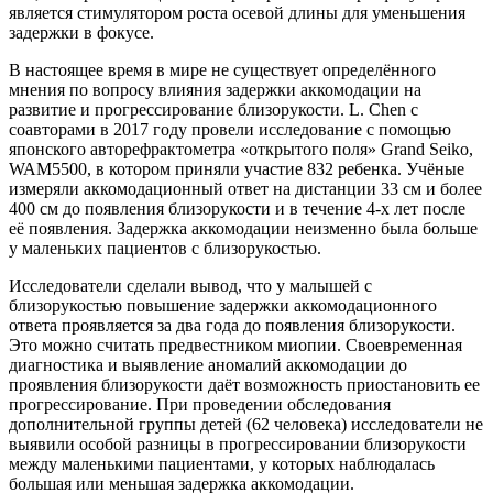
является стимулятором роста осевой длины для уменьшения
задержки в фокусе.
В настоящее время в мире не существует определённого
мнения по вопросу влияния задержки аккомодации на
развитие и прогрессирование близорукости. L. Chen с
соавторами в 2017 году провели исследование с помощью
японского авторефрактометра «открытого поля» Grand Seiko,
WAM5500, в котором приняли участие 832 ребенка. Учёные
измеряли аккомодационный ответ на дистанции 33 см и более
400 см до появления близорукости и в течение 4-х лет после
её появления. Задержка аккомодации неизменно была больше
у маленьких пациентов с близорукостью.
Исследователи сделали вывод, что у малышей с
близорукостью повышение задержки аккомодационного
ответа проявляется за два года до появления близорукости.
Это можно считать предвестником миопии. Своевременная
диагностика и выявление аномалий аккомодации до
проявления близорукости даёт возможность приостановить ее
прогрессирование. При проведении обследования
дополнительной группы детей (62 человека) исследователи не
выявили особой разницы в прогрессировании близорукости
между маленькими пациентами, у которых наблюдалась
большая или меньшая задержка аккомодации.