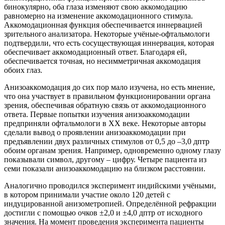
бинокулярно, оба глаза изменяют свою аккомодацию
равномерно на изменение аккомодационного стимула.
Аккомодационная функция обеспечивается иннервацией
зрительного анализатора. Некоторые учёные-офтальмологи
подтвердили, что есть сосуществующая иннервация, которая
обеспечивает аккомодационный ответ. Благодаря ей,
обеспечивается точная, но несимметричная аккомодация
обоих глаз.
Анизоаккомодация до сих пор мало изучена, но есть мнение,
что она участвует в правильном функционировании органа
зрения, обеспечивая обратную связь от аккомодационного
ответа. Первые попытки изучения анизоаккомодации
предприняли офтальмологи в XX веке. Некоторые авторы
сделали вывод о проявлении анизоаккомодации при
предъявлении двух различных стимулов от 0,5 до –3,0 дптр
обоим органам зрения. Например, одновременно одному глазу
показывали символ, другому – цифру. Четыре пациента из
семи показали анизоаккомодацию на близком расстоянии.
Аналогично проводился эксперимент индийскими учёными,
в котором принимали участие около 120 детей с
индуцированной анизометропией. Определённой рефракции
достигли с помощью очков ±2,0 и ±4,0 дптр от исходного
значения. На момент проведения эксперимента пациенты