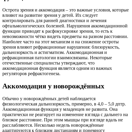
Острота зрения и аккомодация – это важные условия, которые
влияют на развитие зрения у детей. Их следует
контролировать для ранней диагностики и лечения
офтальмологических болезней. Нарушения аккомодационной
функции приводят к расфокусировке зрения, то есть к
невозможности чётко видеть предметы на разном расстоянии.
Наиболее часто на этот механизм и на снижение остроты
зрения влияют рефракционные нарушения: близорукость,
дальнозоркость и астигматизм. Аккомодационная и
рефракционная патологии взаимосвязаны. Некоторые
отечественные специалисты утверждают, что
аккомодационная функция является одним из важных
регуляторов рефрактогенеза.
Аккомодация у новорождённых
Обычно у новорождённых детей наблюдается
физиологическая дальнозоркость, примерно, в 4,0 – 5,0 дптр.
Аккомодационная функция у младенцев не развита. Она
практически не реагирует на изменение взгляда с дальнего на
близкое расстояние. При этом мышцы при взгляде вдаль не
расслабляются. Несколько недель новорождённые
адаптируются к близким дистанциям и понемногу