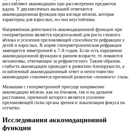
расслабляют аккомодацию при рассмотрении предметов
вдали. У двухмесячных малышей отмечается
аккомодационная функция при взгляде вблизи, которая
характерна для взрослых, но она неустойчива.
Напряжённая деятельность аккомодационной функции при
гиперметропии является предпосылкой для роста глазного
яблока и усиления преломляющей способности рефракции у
детей и взрослых. В норме гиперметропическая рефракция
замещается эмметропией к 7–8 годам. Если есть нарушение
аккомодационной функции в раннем возрасте, то ломаются
механизмы, отвечающие за рефрактогенез. Таким образом,
слабость аккомодации приводит к развитию близорукости, а
ослабленный аккомодационный ответ и непостоянство
аккомодации становятся причиной развития «ленивого» глаза.
Малышам с гиперметропией присуще напряжение
аккомодации вблизи, как на близком, так и на дальнем
расстоянии, причиной которого является усиление
преломляющей силы органа зрения и локализация фокуса на
сетчатке.
Исследования аккомодационной
функции