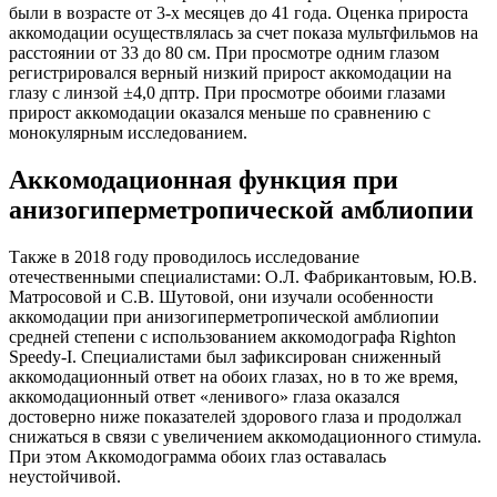
были в возрасте от 3-х месяцев до 41 года. Оценка прироста
аккомодации осуществлялась за счет показа мультфильмов на
расстоянии от 33 до 80 см. При просмотре одним глазом
регистрировался верный низкий прирост аккомодации на
глазу с линзой ±4,0 дптр. При просмотре обоими глазами
прирост аккомодации оказался меньше по сравнению с
монокулярным исследованием.
Аккомодационная функция при
анизогиперметропической амблиопии
Также в 2018 году проводилось исследование
отечественными специалистами: О.Л. Фабрикантовым, Ю.В.
Матросовой и С.В. Шутовой, они изучали особенности
аккомодации при анизогиперметропической амблиопии
средней степени с использованием аккомодографа Righton
Speedy-I. Специалистами был зафиксирован сниженный
аккомодационный ответ на обоих глазах, но в то же время,
аккомодационный ответ «ленивого» глаза оказался
достоверно ниже показателей здорового глаза и продолжал
снижаться в связи с увеличением аккомодационного стимула.
При этом Аккомодограмма обоих глаз оставалась
неустойчивой.