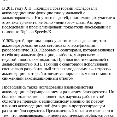
В 2011 году Х.П. Тахчиди c соавторами исследовали
аккомодационную функцию глаз у малышей с
дальнозоркостью. Ни у кого из детей, принимающих участие в
этом эксперименте, не было «ленивого» глаза. Авторы
исследовали и проанализировали показатели аккомодации с
помощью Righton Speedy-K.
У 30% детей, принимающих участие в исследовании, тип
аккомодограммы не соответствовал классификации,
разработанную В.В. Жаровым с соавторами, которая включает
в себя нормальную функцию, слабость, микроспазм и
неустойчивость аккомодации. При диагностике малышей с
дальнозоркостью Х.П. Тахчиди с соавторами использовали
специально разработанный тип аккомодограммы – «стресс»-
аккомодации, который отличается нормальным или немного
сниженным аккомодационным ответом.
Проводились также исследования взаимодействия
аккомодации с формированием и развитием близорукости. Но
большое количество выполненных научных работ в этой
области не привели к единогласному мнению по поводу
влияния аккомодационной функции в прогрессирующем
развитии близорукости. Предложенный механизм отличается
тем, что проявляющаяся гиперметропическая расфокусировка