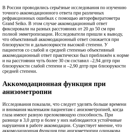
В России проводились серьёзные исследования по изучению
точного аккомодационного ответа при различных
рефракционных ошибках с помощью авторефкератометра
Grand Seiko. В этом случае аккомодационный ответ
фиксировали на разных расстояниях от 20 до 50 см при
полной эмметропизации. Исследователи пришли к выводу,
что объективный аккомодационный ответ снижается при
близорукости и дальнозоркости высокой степени. У
пациентов со слабой и средней степенью объективный
аккомодационный ответ практически был приближён к норме
и на расстоянии чуть более 30 см составил –2,94 дптр при
близорукости слабой степени и –2,90 дптр при близорукости
средней степени.
Аккомодационная функция при
анизометропии
Исследования показали, что следует уделять больше времени
и внимания маленьким пациентам с анизометропией, когда
глаза имеют разную преломляющую способность. При
разнице в 3,0 дптр и более у них наблюдаются устойчивые
нарушения в работе аккомодации. Существует мнение, что
аккомодационная функция при анизометропии одинакова