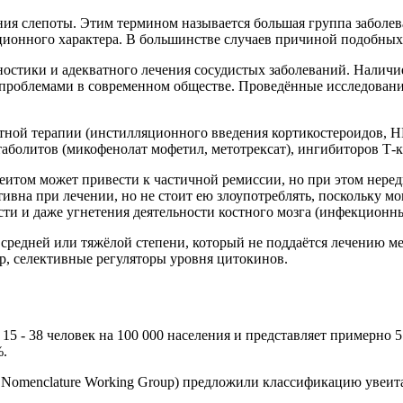
ия слепоты. Этим термином называется большая группа заболева
ционного характера. В большинстве случаев причиной подобных
остики и адекватного лечения сосудистых заболеваний. Наличи
 проблемами в современном обществе. Проведённые исследовани
стной терапии (инстилляционного введения кортикостероидов, 
болитов (микофенолат мофетил, метотрексат), ингибиторов Т-к
веитом может привести к частичной ремиссии, но при этом нер
на при лечении, но не стоит ею злоупотреблять, поскольку мог
ти и даже угнетения деятельности костного мозга (инфекционны
 средней или тяжёлой степени, который не поддаётся лечению м
, селективные регуляторы уровня цитокинов.
15 - 38 человек на 100 000 населения и представляет примерно 5
%.
tis Nomenclature Working Group) предложили классификацию увеи