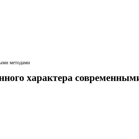
ными методами
онного характера современным