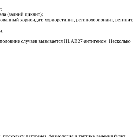
;
ла (задний циклит);
ованный хориоидит, хориоретинит, ретинохориоидит, ретинит,
и.
в половине случаев вызывается HLAB27‑антигеном. Несколько
 поскольку патогенез, физиология и тактика лечения будут