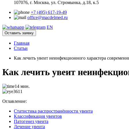
107076, г. Москва, ул. Стромынка, д.18, к.5
+7 (495) 617-19-49
office@macdelmed.ru
EN
Оставить заявку
Главная
Статьи
Как лечить увеит неинфекционного характера современ
Как лечить увеит неинфекци
14 мин.
3611
Оглавление:
Статистика распространённости увеита
Классификация увеитов
Патогенез увеита
Лечение увеита