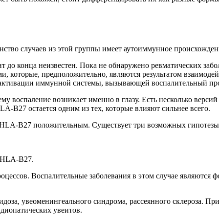
тво случаев из этой группы имеет аутоиммунное происхождение
 до конца неизвестен. Пока не обнаружено ревматических забол
ями, которые, предположительно, являются результатом взаимод
и активации иммунной системы, вызывающей воспалительный пр
 воспаление возникает именно в глазу. Есть несколько версий р
A‑B27 остается одним из тех, которые влияют сильнее всего.
к HLA‑B27 положительным. Существует три возможных гипотезы 
 HLA‑B27.
роцессов. Воспалительные заболевания в этом случае являются 
доза, увеоменингеального синдрома, рассеянного склероза. Пр
идиопатических увеитов.