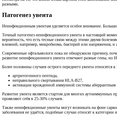
разными.
Патогенез увеита
Неинфекционным увеитам уделяется особое внимание. Большинс
Точный патогенез неинфекционного увеита в настоящий момент
вероятность, что есть тесные связи между этими двумя болезн
влияний, например, микробиома, бактерий или напряжения, 
Современные офтальмологи пока не обнаружили причину, почему
развитие неинфекционного увеита отвечают разные гены, но HL
Более половины случаев острого переднего увеита относятся 
артритогенного пептида,
неправильного свертывания HLA‑B27,
активации врожденной иммунной системы аберрантным
Развитие увеита является стартом для многих аутоиммунных п
проявляют себя в 25-30% случаев.
Также неинфекционные увеиты могут возникать на фоне саркои
заболевания не удаётся, подобные случаи относят к категории 