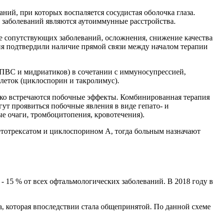
ний, при которых воспаляется сосудистая оболочка глаза.
 заболеваний являются аутоиммунные расстройства.
е сопутствующих заболеваний, осложнения, снижение качества
я подтвердили наличие прямой связи между началом терапии
НПВС и мидриатиков) в сочетании с иммуносупрессией,
леток (циклоспорин и такролимус).
едко встречаются побочные эффекты. Комбинированная терапия
ут проявиться побочные явления в виде гепато- и
е очаги, тромбоцитопения, кровотечения).
етотрексатом и циклоспорином А, тогда больным назначают
 - 15 % от всех офтальмологических заболеваний. В 2018 году в
та, которая впоследствии стала общепринятой. По данной схеме