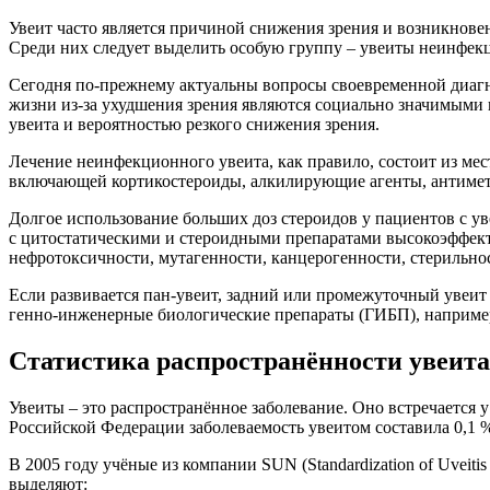
Увеит часто является причиной снижения зрения и возникновен
Среди них следует выделить особую группу – увеиты неинфек
Сегодня по-прежнему актуальны вопросы своевременной диагн
жизни из-за ухудшения зрения являются социально значимыми
увеита и вероятностью резкого снижения зрения.
Лечение неинфекционного увеита, как правило, состоит из ме
включающей кортикостероиды, алкилирующие агенты, антимета
Долгое использование больших доз стероидов у пациентов с у
с цитостатическими и стероидными препаратами высокоэффектив
нефротоксичности, мутагенности, канцерогенности, стерильнос
Если развивается пан-увеит, задний или промежуточный увеит
генно-инженерные биологические препараты (ГИБП), например
Статистика распространённости увеита
Увеиты – это распространённое заболевание. Оно встречается у 
Российской Федерации заболеваемость увеитом составила 0,1 
В 2005 году учёные из компании SUN (Standardization of Uvei
выделяют: