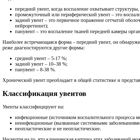
передний увеит, когда воспаление охватывает структур
промежуточный или периферический увеит – это воспалит
задний увеит – это первичное поражение сетчатой обол
нейроретинит);
панувеит – это воспаление тканей передней камеры орган
Наиболее встречающаяся форма – передний увеит, он обнаружи
реже диагностируются другие формы:
средний увеит – 5-17 %;
задний увеит – 10–38 %;
панувеит – 8-38 %.
Хронический увеит преобладает в общей статистике и представл
Классификация увеитов
Увеиты классифицируют на:
инфекционные (источником воспалительного процесса мог
неинфекционные (вызванные системными заболеваниями 
неопластические и не неопластические.
Несмотря на то, что клиническая картина этих заболеваний мо