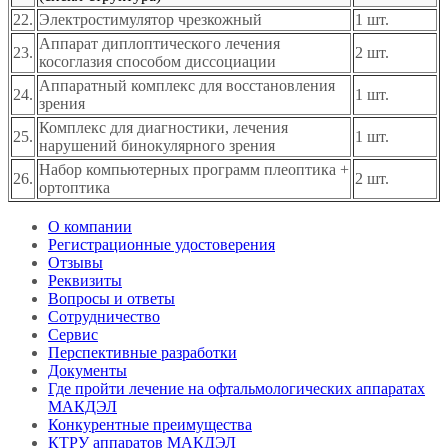
22.
Электростимулятор чрезкожный
1 шт.
Аппарат диплоптического лечения
23.
2 шт.
косоглазия способом диссоциации
Аппаратный комплекс для восстановления
24.
1 шт.
зрения
Комплекс для диагностики, лечения
25.
1 шт.
нарушений бинокулярного зрения
Набор компьютерных программ плеоптика +
26.
2 шт.
ортоптика
О компании
Регистрационные удостоверения
Отзывы
Реквизиты
Вопросы и ответы
Сотрудничество
Сервис
Перспективные разработки
Документы
Где пройти лечение на офтальмологических аппаратах
МАКДЭЛ
Конкурентные преимущества
КТРУ аппаратов МАКДЭЛ