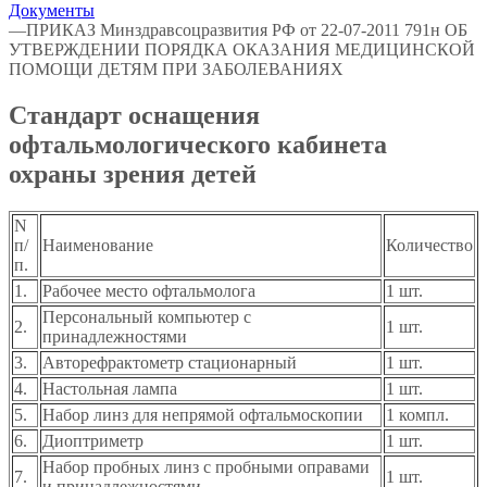
Документы
—
ПРИКАЗ Минздравсоцразвития РФ от 22-07-2011 791н ОБ
УТВЕРЖДЕНИИ ПОРЯДКА ОКАЗАНИЯ МЕДИЦИНСКОЙ
ПОМОЩИ ДЕТЯМ ПРИ ЗАБОЛЕВАНИЯХ
Стандарт оснащения
офтальмологического кабинета
охраны зрения детей
N
п/
Наименование
Количество
п.
1.
Рабочее место офтальмолога
1 шт.
Персональный компьютер с
2.
1 шт.
принадлежностями
3.
Авторефрактометр стационарный
1 шт.
4.
Настольная лампа
1 шт.
5.
Набор линз для непрямой офтальмоскопии
1 компл.
6.
Диоптриметр
1 шт.
Набор пробных линз с пробными оправами
7.
1 шт.
и принадлежностями