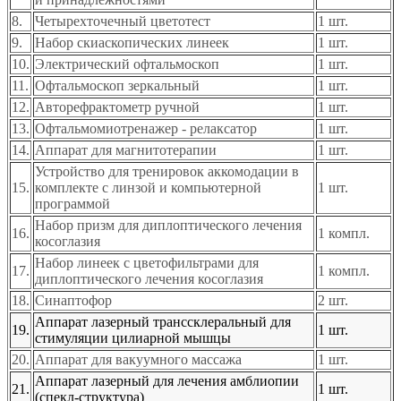
8.
Четырехточечный цветотест
1 шт.
9.
Набор скиаскопических линеек
1 шт.
10.
Электрический офтальмоскоп
1 шт.
11.
Офтальмоскоп зеркальный
1 шт.
12.
Авторефрактометр ручной
1 шт.
13.
Офтальмомиотренажер - релаксатор
1 шт.
14.
Аппарат для магнитотерапии
1 шт.
Устройство для тренировок аккомодации в
15.
комплекте с линзой и компьютерной
1 шт.
программой
Набор призм для диплоптического лечения
16.
1 компл.
косоглазия
Набор линеек с цветофильтрами для
17.
1 компл.
диплоптического лечения косоглазия
18.
Синаптофор
2 шт.
Аппарат лазерный транссклеральный для
19.
1 шт.
стимуляции цилиарной мышцы
20.
Аппарат для вакуумного массажа
1 шт.
Аппарат лазерный для лечения амблиопии
21.
1 шт.
(спекл-структура)